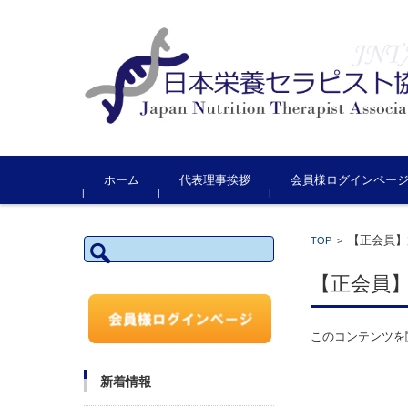
コンテンツに移動
ホーム
代表理事挨拶
会員様ログインペー
【正会員】
検
TOP
>
索:
【正会員
このコンテンツを
新着情報